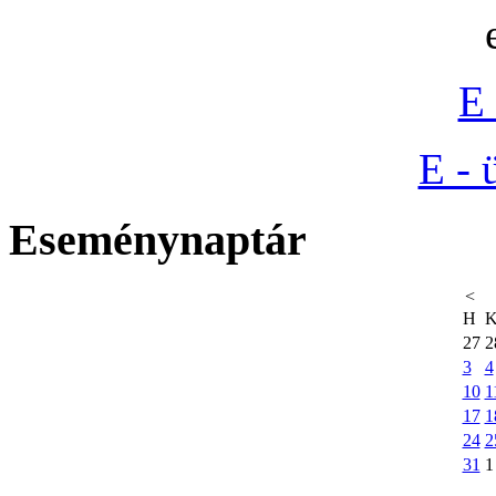
E 
E - 
Eseménynaptár
<
H
27
2
3
4
10
1
17
1
24
2
31
1