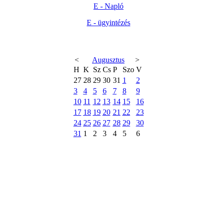
E - Napló
E - ügyintézés
<
Augusztus
>
H
K
Sz
Cs
P
Szo
V
27
28
29
30
31
1
2
3
4
5
6
7
8
9
10
11
12
13
14
15
16
17
18
19
20
21
22
23
24
25
26
27
28
29
30
31
1
2
3
4
5
6