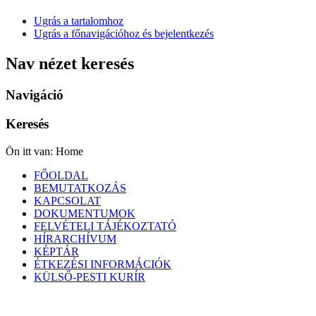
Ugrás a tartalomhoz
Ugrás a főnavigációhoz és bejelentkezés
Nav nézet keresés
Navigáció
Keresés
Ön itt van:
Home
FŐOLDAL
BEMUTATKOZÁS
KAPCSOLAT
DOKUMENTUMOK
FELVÉTELI TÁJÉKOZTATÓ
HÍRARCHÍVUM
KÉPTÁR
ÉTKEZÉSI INFORMÁCIÓK
KÜLSŐ-PESTI KURÍR