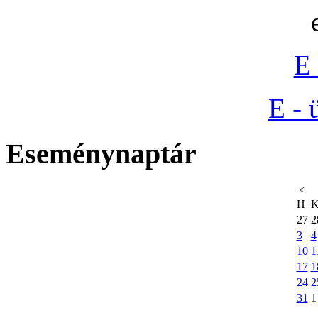
E 
E - 
Eseménynaptár
<
H
27
2
3
4
10
1
17
1
24
2
31
1