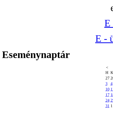
E 
E - 
Eseménynaptár
<
H
27
2
3
4
10
1
17
1
24
2
31
1