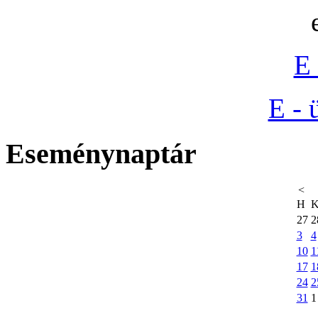
E 
E - 
Eseménynaptár
<
H
27
2
3
4
10
1
17
1
24
2
31
1