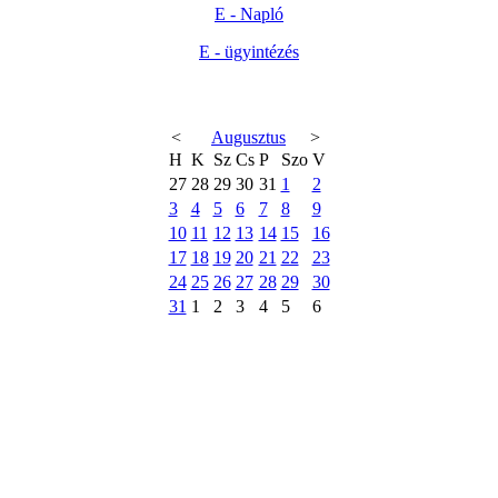
E - Napló
E - ügyintézés
<
Augusztus
>
H
K
Sz
Cs
P
Szo
V
27
28
29
30
31
1
2
3
4
5
6
7
8
9
10
11
12
13
14
15
16
17
18
19
20
21
22
23
24
25
26
27
28
29
30
31
1
2
3
4
5
6