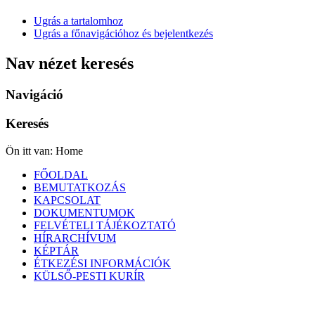
Ugrás a tartalomhoz
Ugrás a főnavigációhoz és bejelentkezés
Nav nézet keresés
Navigáció
Keresés
Ön itt van:
Home
FŐOLDAL
BEMUTATKOZÁS
KAPCSOLAT
DOKUMENTUMOK
FELVÉTELI TÁJÉKOZTATÓ
HÍRARCHÍVUM
KÉPTÁR
ÉTKEZÉSI INFORMÁCIÓK
KÜLSŐ-PESTI KURÍR