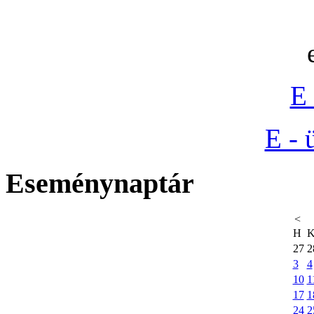
E 
E - 
Eseménynaptár
<
H
27
2
3
4
10
1
17
1
24
2