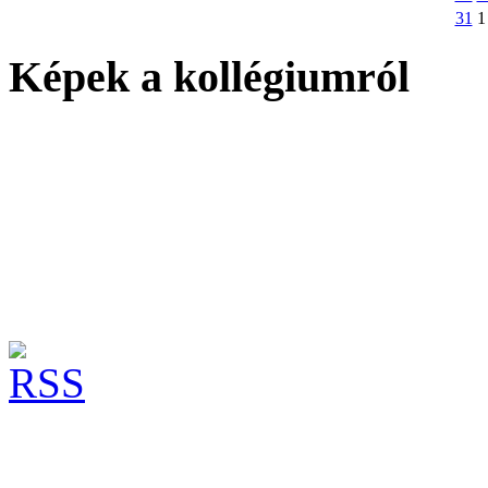
31
1
Képek a kollégiumról